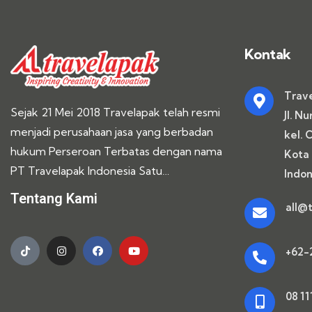
Kontak
Trav
Sejak 21 Mei 2018 Travelapak telah resmi
Jl. Nu
menjadi perusahaan jasa yang berbadan
kel. 
hukum Perseroan Terbatas dengan nama
Kota 
PT Travelapak Indonesia Satu…
Indon
Tentang Kami
all@
+62-2
08 11