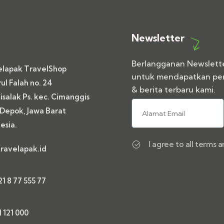
Newsletter
Berlangganan Newslett
elapak TravelShop
untuk mendapatkan p
rul Falah no. 24
& berita terbaru kami.
Cisalak Ps. kec. Cimanggis
Depok, Jawa Barat
esia.
I agree to all terms a
travelapak.id
1 8 77 555 77
1 121 000