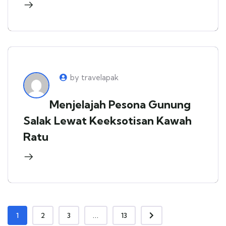
by travelapak
Menjelajah Pesona Gunung
Salak Lewat Keeksotisan Kawah
Ratu
1
2
3
...
13