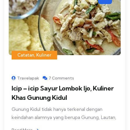
Catatan
,
Kuliner
Travelapak
7 Comments
Icip – icip Sayur Lombok Ijo, Kuliner
Khas Gunung Kidul
Gunung Kidul tidak hanya terkenal dengan
keindahan alamnya yang berupa Gunung, Lautan,