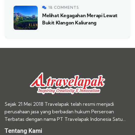
18 COMMENTS
Melihat Kegagahan Merapi Lewat
Bukit Klangon Kaliurang
Sejak 21 Mei 2018 Travelapak telah resmi menjadi
perusahaan jasa yang berbadan hukum Perseroan
Terbatas dengan nama PT Travelapak Indonesia Satu…
Tentang Kami