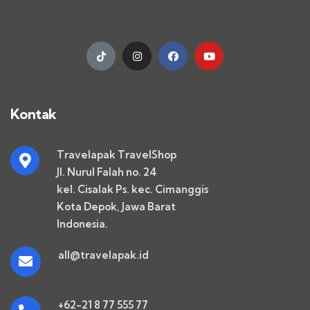
Kontak
Travelapak TravelShop
Jl. Nurul Falah no. 24
kel. Cisalak Ps. kec. Cimanggis
Kota Depok, Jawa Barat
Indonesia.
all@travelapak.id
+62-21 8 77 555 77