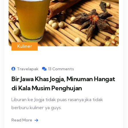
Kuliner
Travelapak
13 Comments
Bir Jawa Khas Jogja, Minuman Hangat
di Kala Musim Penghujan
Liburan ke Jogja tidak puas rasanya jika tidak
berburu kuliner ya guys.
Read More