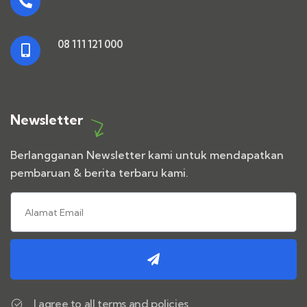
08 111 121 000
Newsletter
Berlangganan Newsletter kami untuk mendapatkan
pembaruan & berita terbaru kami.
I agree to all terms and policies