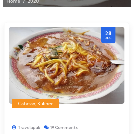
Home
2020
28
DEC
Catatan
,
Kuliner
Travelapak
19 Comments